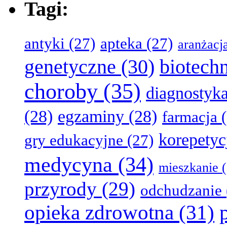
Tagi:
antyki
(27)
apteka
(27)
aranżacj
genetyczne
(30)
biotech
choroby
(35)
diagnostyk
(28)
egzaminy
(28)
farmacja
(
korepetyc
gry edukacyjne
(27)
medycyna
(34)
mieszkanie
(
przyrody
(29)
odchudzanie
opieka zdrowotna
(31)