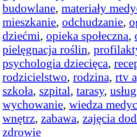
budowlane
,
materiały medy
mieszkanie
,
odchudzanie
,
o
dziećmi
,
opieka społeczna
,
pielęgnacja roślin
,
profilak
psychologia dziecięca
,
rece
rodzicielstwo
,
rodzina
,
rtv 
szkoła
,
szpital
,
tarasy
,
usług
wychowanie
,
wiedza medy
wnętrz
,
zabawa
,
zajęcia do
zdrowie