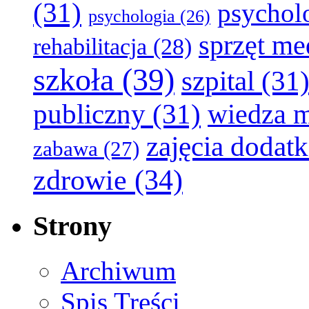
(31)
psychol
psychologia
(26)
sprzęt m
rehabilitacja
(28)
szkoła
(39)
szpital
(31
publiczny
(31)
wiedza 
zajęcia dodat
zabawa
(27)
zdrowie
(34)
Strony
Archiwum
Spis Treści