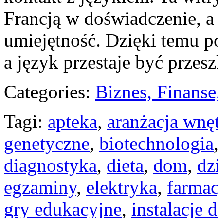
Francją w doświadczenie, a
umiejętność. Dzięki temu po
a język przestaje być przesz
Categories:
Biznes, Finans
Tagi:
apteka
,
aranżacja wnę
genetyczne
,
biotechnologia
diagnostyka
,
dieta
,
dom
,
dz
egzaminy
,
elektryka
,
farmac
gry edukacyjne
,
instalacje