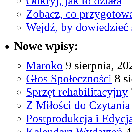
Odkryj, jak to działa
Zobacz, co przygotow
Wejdź, by dowiedzieć 
Nowe wpisy:
Maroko
9 sierpnia, 20
Głos Społeczności
8 s
Sprzęt rehabilitacyjny
Z Miłości do Czytania
Postprodukcja i Edycj
Kalendarz Wydarzeń
4